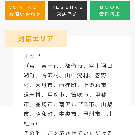
CONTACT
RESERVE
BOOK
お問い合わせ
来店予約
資料請求
対応エリア
山梨県
（
富士吉田市
、
都留市
、
富士河口
湖町
、鳴沢村、山中湖村、忍野
村、
大月市
、西桂町、上野原市、
道志村、
甲府市
、笛吹市、甲斐
市、韮崎市、南アルプス市、山梨
市、昭和町、中央市、甲州市、北
杜市）
その他、ご対応させていただける