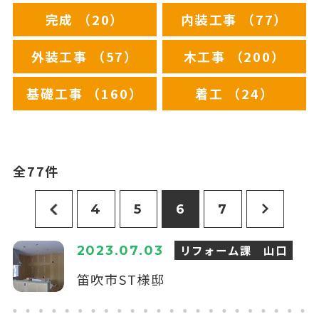
完成 （20）
内装工事 （77）
外装工事 （57）
木工事 （200）
基礎工事 （160）
着工 （24）
全77件
4
5
6
7
リフォーム課 山口
2023.07.03
笛吹市ST様邸