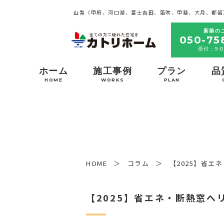
山梨（甲府、河口湖、富士吉田、笛吹、甲斐、大月、都留
新築の
050-75
受付：9:0
ホーム
施工事例
プラン
品
HOME
WORKS
PLAN
HOME
コラム
【2025】省
【2025】省エネ・断熱窓