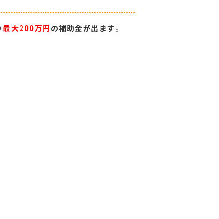
り
最大200万円
の補助金が出ます
。