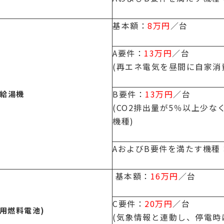
基本額：
8万円
／台
A要件：
13万円
／台
(再エネ電気を昼間に自家消
B要件：
13万円
／台
給湯機
(CO2排出量が5％以上少な
機種)
AおよびB要件を満たす機種
基本額：
16万円
／台
C要件：
20万円
／台
用燃料電池)
(気象情報と連動し、停電