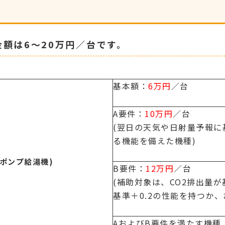
金額は6～20万円／台です。
基本額：
6万円
／台
A要件：
10万円
／台
(翌日の天気や日射量予報に
る機能を備えた機種)
ポンプ給湯機)
B要件：
12万円
／台
(補助対象は、CO2排出量が
基準＋0.2の性能を持つか
AおよびB要件を満たす機種