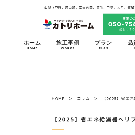
山梨（甲府、河口湖、富士吉田、笛吹、甲斐、大月、都留
新築の
050-75
受付：9:0
ホーム
施工事例
プラン
品
HOME
WORKS
PLAN
HOME
コラム
【2025】省エ
【2025】省エネ給湯器へリ