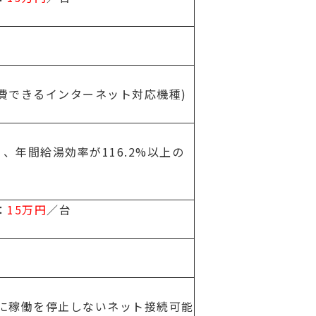
費できるインターネット対応機種)
く、年間給湯効率が116.2%以上の
：
15万円
／台
時に稼働を停止しないネット接続可能