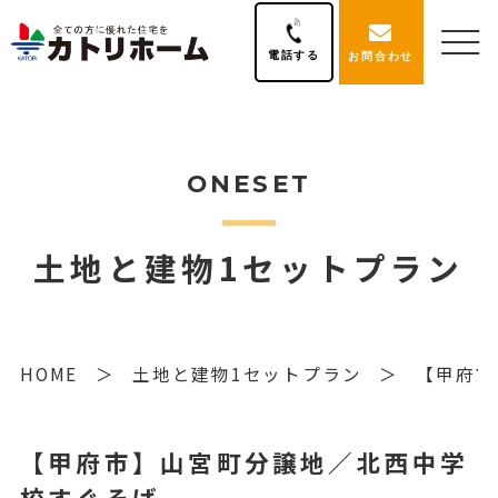
電話する
お問合わせ
ONESET
土地と建物1セットプラン
HOME
土地と建物1セットプラン
【甲府
【甲府市】山宮町分譲地／北西中学
校すぐそば