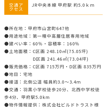
交通ア
JR中央本線 甲府駅 約5.0ｋｍ
クセス
●所在地：甲府市山宮町647他
●用途地域：第一種中高層住居専用地域
●建ぺい率：60％・容積率：160％
●土地面積：C区画 248.10㎡(75.05坪)
D区画 241.46㎡(73.04坪)
●販売価格：C区画 715万円・D区画 835万円
●地目：宅地
●接道：北側公道 幅員約3.0～3.4ｍ
●交通：羽黒小学校徒歩20分、北西中学校徒
歩4分、甲府駅5.0km
●物件情報提供：株式会社ビルドトラスト様