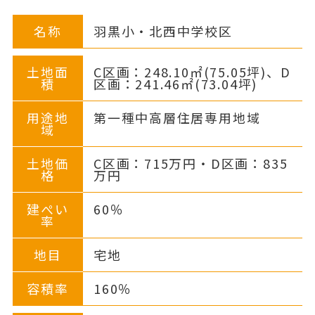
名称
羽黒小・北西中学校区
土地面
C区画：248.10㎡(75.05坪)、D
積
区画：241.46㎡(73.04坪)
用途地
第一種中高層住居専用地域
域
土地価
C区画：715万円・D区画：835
格
万円
建ぺい
60％
率
地目
宅地
容積率
160％