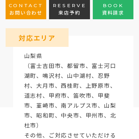
CONTACT
RESERVE
BOOK
お問い合わせ
来店予約
資料請求
対応エリア
山梨県
（
富士吉田市
、
都留市
、
富士河口
湖町
、鳴沢村、山中湖村、忍野
村、
大月市
、西桂町、上野原市、
道志村、
甲府市
、笛吹市、甲斐
市、韮崎市、南アルプス市、山梨
市、昭和町、中央市、甲州市、北
杜市）
その他、ご対応させていただける