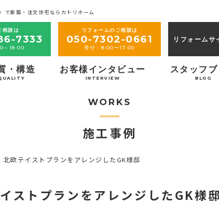
）で新築・注文住宅ならカトリホーム
ご相談は
リフォームのご相談は
86-7333
050-7302-0661
リフォームサ
0～18:00
受付：8:00〜17:00
質・構造
お客様インタビュー
スタッフブ
QUALITY
INTERVIEW
BLOG
WORKS
施工事例
】北欧テイストプランをアレンジしたGK様邸
イストプランをアレンジしたGK様