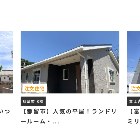
注文住宅
注
都留市 K様
富士
いつ
【都留市】人気の平屋！ランドリ
【
ールーム・...
ミリ