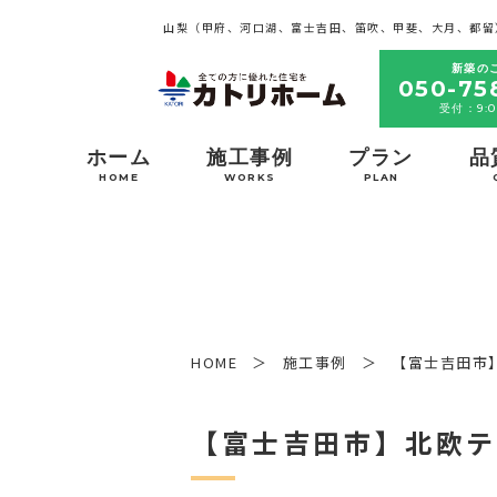
山梨（甲府、河口湖、富士吉田、笛吹、甲斐、大月、都留
新築の
050-75
受付：9:0
ホーム
施工事例
プラン
品
HOME
WORKS
PLAN
HOME
施工事例
【富士吉田市
【富士吉田市】北欧テ