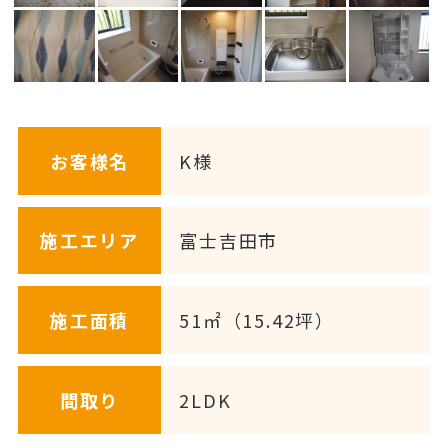
お客様名
K様
施工エリア
富士吉田市
施工面積
51㎡（15.42坪）
間取り
2LDK