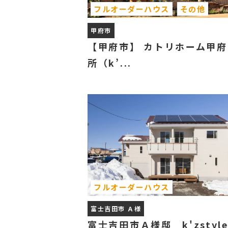
フルオーダーハウス
その他
甲府市
【甲府市】 カトリホーム甲
所（k’...
フルオーダーハウス
富士吉田市 Ａ様
富士吉田市Ａ様邸 k'zstyl