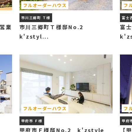
フルオーダーハウス
フ
市川三郷町 Ｔ様
富士
府営業
市川三郷町Ｔ様邸No.2
富士
k'zstyl...
k'zs
フルオーダーハウス
フ
甲府市 Ｆ様
甲府
e
甲府市Ｆ様邸No.2 k'zstyle
【