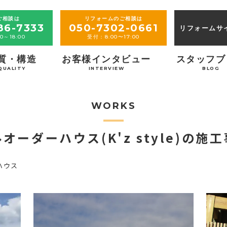
ご相談は
リフォームのご相談は
86-7333
050-7302-0661
リフォームサ
0～18:00
受付：8:00〜17:00
質・構造
お客様インタビュー
スタッフブ
QUALITY
INTERVIEW
BLOG
WORKS
オーダーハウス(K'z style)の施
ハウス