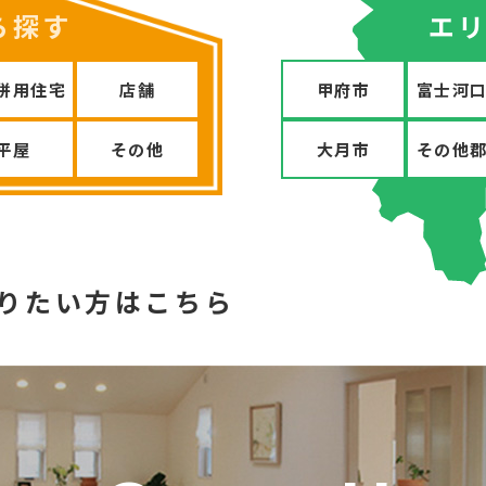
ら探す
エ
併用住宅
店舗
甲府市
富士河
平屋
その他
大月市
その他
と知りたい方はこちら