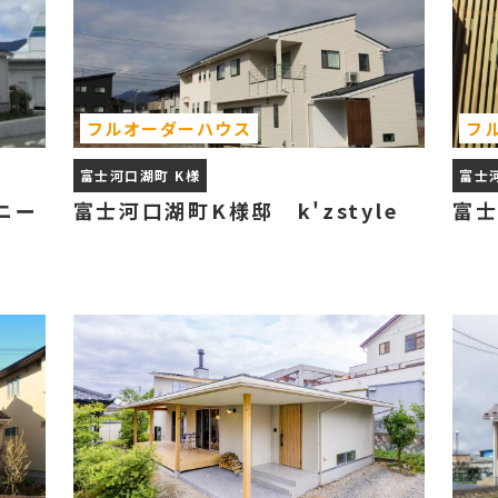
フルオーダーハウス
フ
富士河口湖町 K様
富士
ニー
富士河口湖町K様邸 k'zstyle
富士