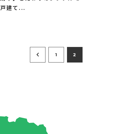
戸建て...
1
2