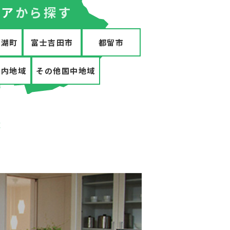
リア
から探す
口湖町
富士吉田市
都留市
郡内地域
その他国中地域