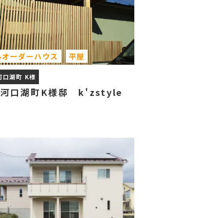
ルオーダーハウス
平屋
河口湖町 K様
河口湖町K様邸 k'zstyle