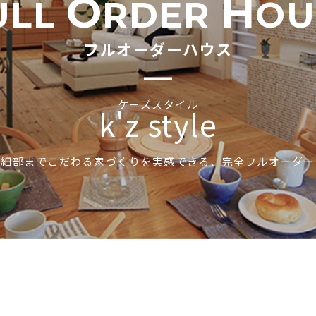
O
H
ULL
RDER
OU
フルオーダーハウス
ケーズスタイル
k'z style
細部までこだわる家づくりを実感できる、
完全フルオーダー