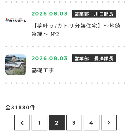
営業部 川口部長
2026.08.03
【夢叶う/カトリ分譲住宅】～地鎮
祭編～ №2
営業部 長澤課長
2026.08.03
基礎工事
全31880件
1
2
3
4