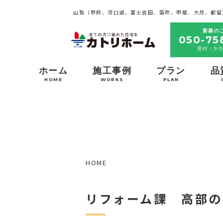
山梨（甲府、河口湖、富士吉田、笛吹、甲斐、大月、都留
新築の
050-75
受付：9:0
ホーム
施工事例
プラン
品
HOME
WORKS
PLAN
HOME
リフォーム課 高部の