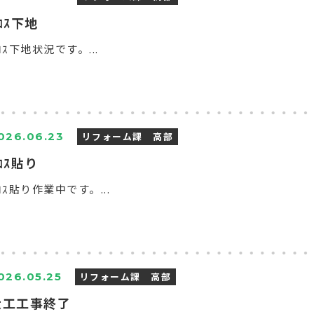
ﾛｽ下地
ﾛｽ下地状況です。...
リフォーム課 高部
026.06.23
ﾛｽ貼り
ﾛｽ貼り作業中です。...
リフォーム課 高部
026.05.25
大工工事終了