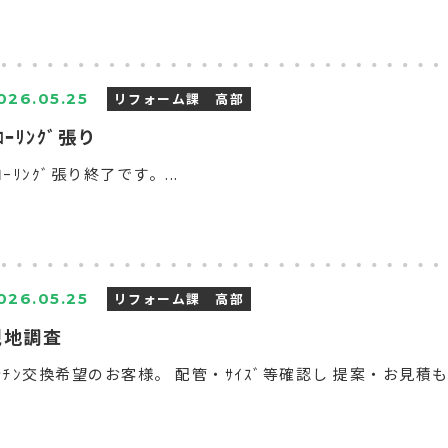
リフォーム課 高部
026.05.25
ﾛｰﾘﾝｸﾞ張り
ﾛｰﾘﾝｸﾞ張り終了です。...
リフォーム課 高部
026.05.25
現地調査
ｯﾁﾝ交換希望のお客様。 配管・ｻｲｽﾞ等確認し 提案・お見積もり