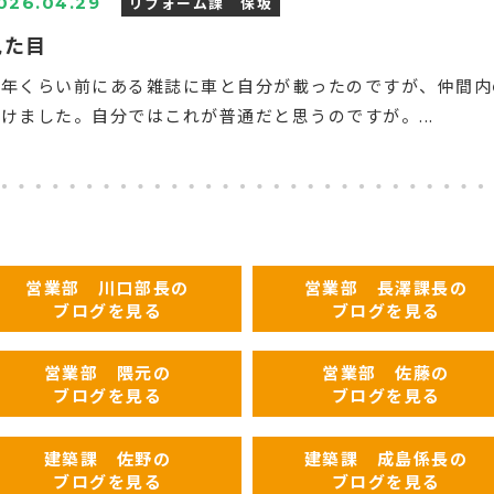
リフォーム課 保坂
026.04.29
見た目
二年くらい前にある雑誌に車と自分が載ったのですが、仲間内
けました。自分ではこれが普通だと思うのですが。...
営業部 川口部長の
営業部 長澤課長の
ブログを見る
ブログを見る
営業部 隈元の
営業部 佐藤の
ブログを見る
ブログを見る
建築課 佐野の
建築課 成島係長の
ブログを見る
ブログを見る