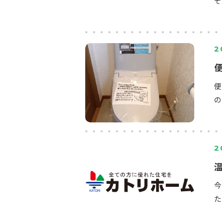
そ
2
の
2
た