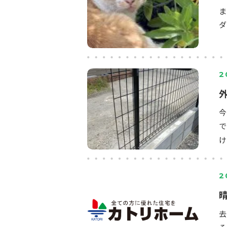
ダ
2
け
2