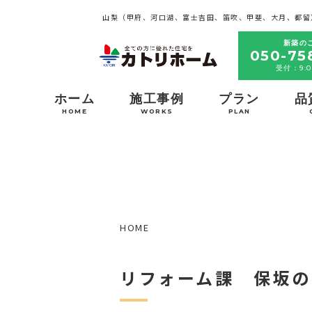
山梨（甲府、河口湖、富士吉田、笛吹、甲斐、大月、都留
新築の
050-75
受付：9:0
ホーム
施工事例
プラン
品
HOME
WORKS
PLAN
HOME
リフォーム課 保坂の