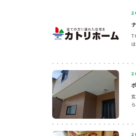
2
T
は
2
ら
2