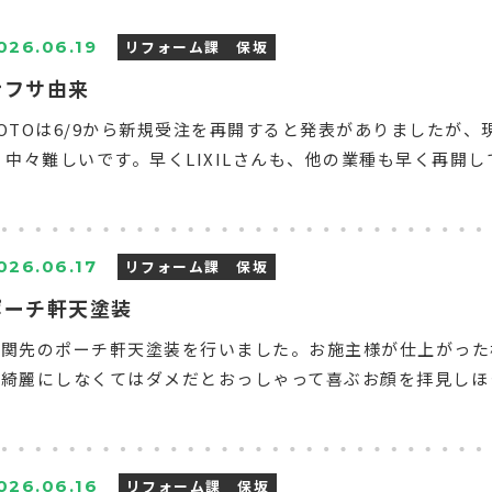
リフォーム課 保坂
026.06.19
ナフサ由来
OTOは6/9から新規受注を再開すると発表がありましたが
 中々難しいです。早くLIXILさんも、他の業種も早く再開し
リフォーム課 保坂
026.06.17
ポーチ軒天塗装
玄関先のポーチ軒天塗装を行いました。お施主様が仕上がった
綺麗にしなくてはダメだとおっしゃって喜ぶお顔を拝見しほっ
リフォーム課 保坂
026.06.16