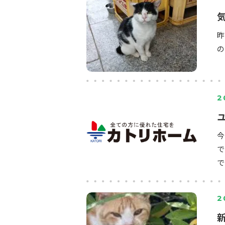
の
2
で
で
2