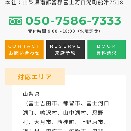
本社：山梨県南都留郡富士河口湖町船津7518
050-7586-7333
受付時間 9:00～18:00（水曜定休）
CONTACT
RESERVE
BOOK
お問い合わせ
来店予約
資料請求
対応エリア
山梨県
（
富士吉田市
、
都留市
、
富士河口
湖町
、鳴沢村、山中湖村、忍野
村、
大月市
、西桂町、上野原市、
道志村、
甲府市
、笛吹市、甲斐